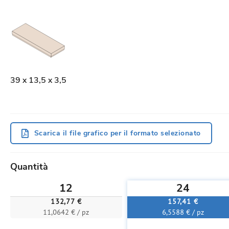
39 x 13,5 x 3,5
Scarica il file grafico per il formato selezionato
Quantità
12
24
132,77 €
157,41 €
11,0642 € / pz
6,5588 € / pz