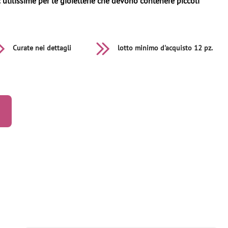
 utilissime per le gioiellerie che devono contenere piccoli
Curate nei dettagli
lotto minimo d'acquisto 12 pz.