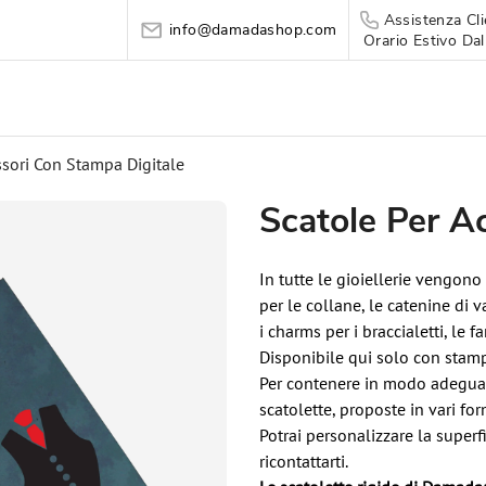
Assistenza Cli
info@damadashop.com
Orario Estivo Dal
ssori Con Stampa Digitale
Scatole Per A
In tutte le gioiellerie vengono
per le collane, le catenine di 
i charms per i braccialetti, le f
Disponibile qui solo con stam
Per contenere in modo adeguato
scatolette, proposte in vari for
Potrai personalizzare la superfic
ricontattarti.