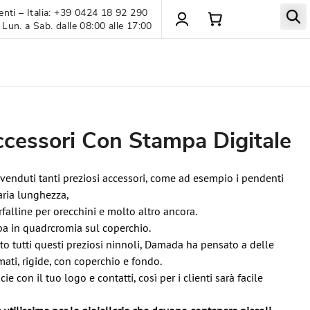
enti – Italia: +39 0424 18 92 290
 Lun. a Sab. dalle 08:00 alle 17:00
ccessori Con Stampa Digitale
 venduti tanti preziosi accessori, come ad esempio i pendenti
varia lunghezza,
arfalline per orecchini e molto altro ancora.
pa in quadrcromia sul coperchio.
 tutti questi preziosi ninnoli, Damada ha pensato a delle
mati, rigide, con coperchio e fondo.
ie con il tuo logo e contatti, così per i clienti sarà facile