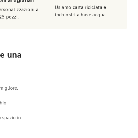
ni artigianali
Usiamo carta riciclata e
rsonalizzazioni a
inchiostri a base acqua.
25 pezzi.
re una
migliore,
hio
 spazio in