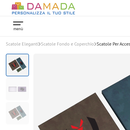
menù
Scatole Eleganti
Scatole Fondo e Coperchio
Scatole Per Acce