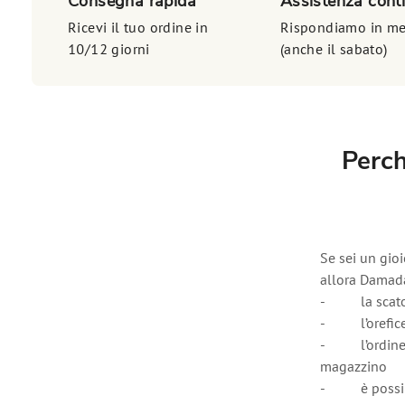
Consegna rapida
Assistenza cont
Ricevi il tuo ordine in
Rispondiamo in me
10/12 giorni
(anche il sabato)
Perch
Se sei un gioi
allora Damada 
- la scatola 
- l’orefice p
- l’ordine mi
magazzino
- è possibil