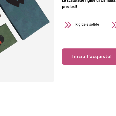
Le scatolette rigide di Damada:
preziosi!
Rigide e solide
Inizia l'acquisto!