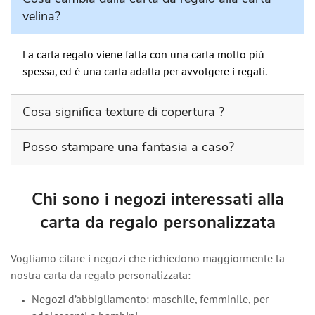
velina?
La carta regalo viene fatta con una carta molto più
spessa, ed è una carta adatta per avvolgere i regali.
Cosa significa texture di copertura ?
La percentuale di copertura di stampa indica quanta
Posso stampare una fantasia a caso?
parte della superfice del materiale utilizzato viene
effettivamente ricoperta dall'inchiostro durante la
Certamente, potete stampare tutto ciò che vi occorre,
stampa .
basta mandarci il file da stampare via mail a
Chi sono i negozi interessati alla
info@damadashop.com
carta da regalo personalizzata
Vogliamo citare i negozi che richiedono maggiormente la
nostra carta da regalo personalizzata:
Negozi d’abbigliamento: maschile, femminile, per