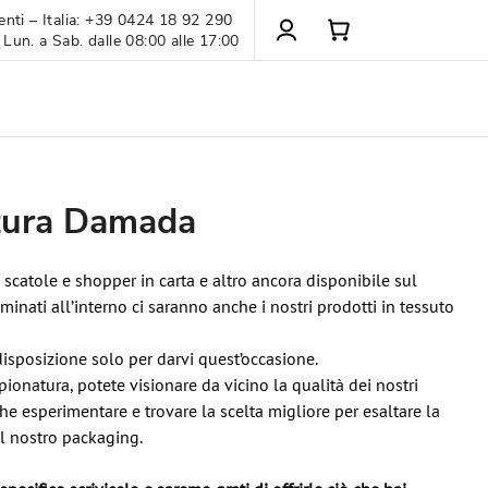
enti – Italia: +39 0424 18 92 290
 Lun. a Sab. dalle 08:00 alle 17:00
tura Damada
 scatole e shopper in carta e altro ancora disponibile sul
ominati all’interno ci saranno anche i nostri prodotti in tessuto
sposizione solo per darvi quest’occasione.
onatura, potete visionare da vicino la qualità dei nostri
he esperimentare e trovare la scelta migliore per esaltare la
il nostro packaging.