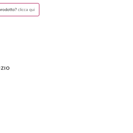
 prodotto?
clicca qui
IZIO