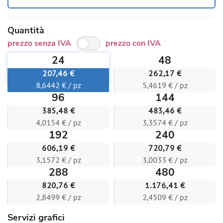
Quantità
prezzo senza IVA
prezzo con IVA
24
48
207,46 €
262,17 €
8,6442 € / pz
5,4619 € / pz
96
144
385,48 €
483,46 €
4,0154 € / pz
3,3574 € / pz
192
240
606,19 €
720,79 €
3,1572 € / pz
3,0033 € / pz
288
480
820,76 €
1.176,41 €
2,8499 € / pz
2,4509 € / pz
Servizi grafici