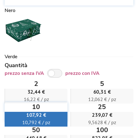
Nero
Verde
Quantità
prezzo senza IVA
prezzo con IVA
2
5
32,44 €
60,31 €
16,22 € / pz
12,062 € / pz
10
25
107,92 €
239,07 €
10,792 € / pz
9,5628 € / pz
50
100