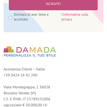
Dichiaro di aver letto e
l'informativa sulla
accettato
privacy
Assistenza Clienti – Italia:
+39 0424 18 92 290
Viale Montegrappa, 2 36028
Rossano Veneto (VI)
C.F. E P.IVA: IT 15789231006
cap.sociale € 30.000,00 I.V.