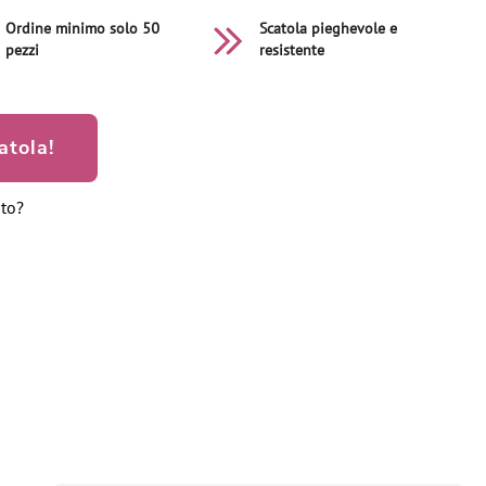
Ordine minimo solo 50
Scatola pieghevole e
pezzi
resistente
atola!
ato?