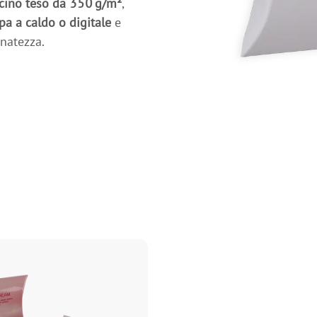
cino teso da 350 g/m²
,
a a caldo o digitale
e
inatezza.