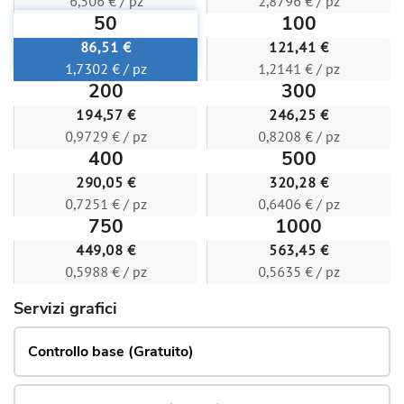
6,506 € / pz
2,8796 € / pz
50
100
86,51 €
121,41 €
1,7302 € / pz
1,2141 € / pz
200
300
194,57 €
246,25 €
0,9729 € / pz
0,8208 € / pz
400
500
290,05 €
320,28 €
0,7251 € / pz
0,6406 € / pz
750
1000
449,08 €
563,45 €
0,5988 € / pz
0,5635 € / pz
Servizi grafici
Controllo base (Gratuito)