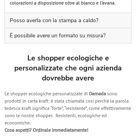
colorazioni a disposizione oltre al bianco e l’avana.
Posso averla con la stampa a caldo?
La shopper ecologiche viene fatta con carta da 110 gr.,
È possibile avere un formato su misura?
e questo fa sì che la carta non possa essere sottoposta a
pressioni e alte temperature, perché si rovinerebbe.
Anche la nostra shopper ecologiche viene fatta a mano
e quindi abbiamo la possibilità di darvi formati su
Le shopper ecologiche e
misura, partendo da una quantità minima di 100 pezzi.
personalizzate che ogni azienda
dovrebbe avere
Le shopper ecologiche personalizzate di
Damada
sono
prodotti in carta kraft: è stata chiamata così perché la parola
tedesca kraft significa “forte”, “resistente”, come effettivamente
sono le nostre shopper. Resistenti, ecologiche ed
economiche.
Cosa aspetti? Ordinale immediatamente!