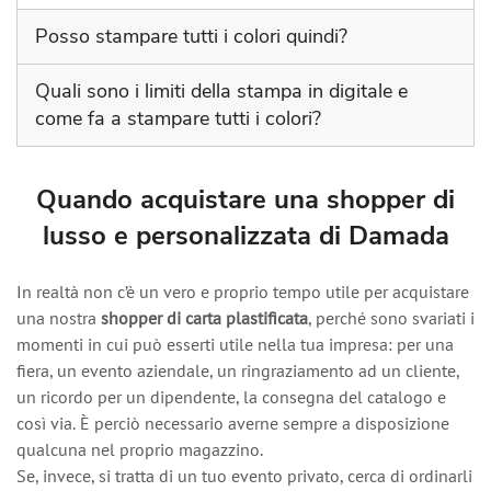
Posso stampare tutti i colori quindi?
Non si possono stampare tutti i colori in realtà, perché
Quali sono i limiti della stampa in digitale e
la stampa digitale ha dei limiti.
come fa a stampare tutti i colori?
La stampa digitale è la combinazione di 4 colori che
sono CMYK (Ciano, Magenta, Giallo e Nero) e grazie ad
Quando acquistare una shopper di
essi si possono stampare varie grafiche; però i fondi
lusso e personalizzata di Damada
pieni (un solo colore sulla base) fatti con colori scuri e
lucidi (come oro, argento ecc.) non vengono nella fase
di stampa e per tale motivo le evitiamo.
In realtà non c’è un vero e proprio tempo utile per acquistare
una nostra
shopper di carta plastificata
, perché sono svariati i
momenti in cui può esserti utile nella tua impresa: per una
fiera, un evento aziendale, un ringraziamento ad un cliente,
un ricordo per un dipendente, la consegna del catalogo e
così via. È perciò necessario averne sempre a disposizione
qualcuna nel proprio magazzino.
Se, invece, si tratta di un tuo evento privato, cerca di ordinarli