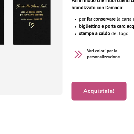
Fai in modo che i tuoi clienti 
brandizzato con Damada!
per
far conservare
la carta
bigliettino e porta card a
stampa a caldo
del logo
Vari colori per la
personalizzazione
Acquistala!