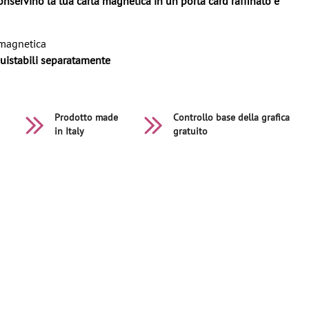
conservino la tua carta magnetica in un porta card raffinato e
 magnetica
cquistabili separatamente
Prodotto made
Controllo base della grafica
in Italy
gratuito