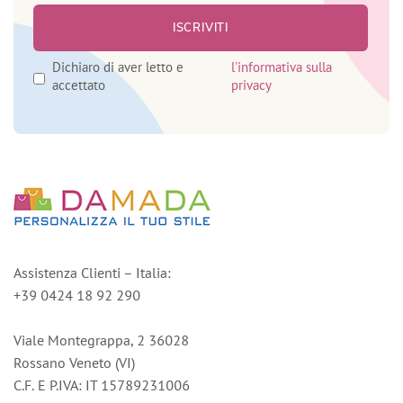
Dichiaro di aver letto e
l'informativa sulla
accettato
privacy
Assistenza Clienti – Italia:
+39 0424 18 92 290
Viale Montegrappa, 2 36028
Rossano Veneto (VI)
C.F. E P.IVA: IT 15789231006