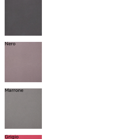
Nero
Marrone
Grigio