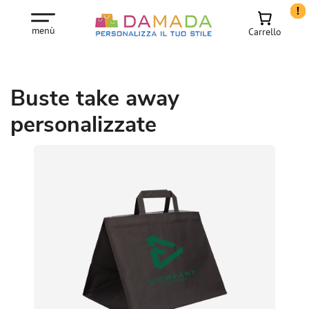
!
!
!
!
!
!
!
!
!
!
!
!
!
menù
Carrello
Buste take away
personalizzate