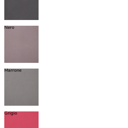
Nero
Marrone
Grigio