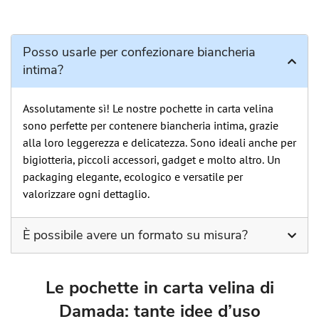
Posso usarle per confezionare biancheria
intima?
Assolutamente sì! Le nostre pochette in carta velina
sono perfette per contenere biancheria intima, grazie
alla loro leggerezza e delicatezza. Sono ideali anche per
bigiotteria, piccoli accessori, gadget e molto altro. Un
packaging elegante, ecologico e versatile per
valorizzare ogni dettaglio.
È possibile avere un formato su misura?
La possibilità di avere un formato su misure c’è, basta
mandarci una richiesta alla nostra mail
Le pochette in carta velina di
info@damadashop.com
.
Damada: tante idee d’uso