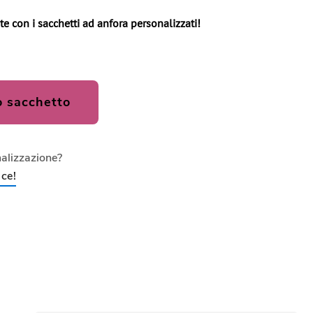
i te con i sacchetti ad anfora personalizzati!
o sacchetto
nalizzazione?
ce!