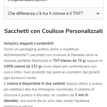
info@damadashop.com
Che differenza c'è tra il cotone e il TNT?
Oltre alla differenza della grammatura, il TNT (tessuto
non tessuto) viene fatto in poliestere.
Sacchetti con Coulisse Personalizzati
Semplici, eleganti e sostenibili
Cerchi un packaging pratico, bello e rispettoso
dell’ambiente? I sacchetti con coulisse di Damada sono la
risposta perfetta! Realizzati in
TNT bianco da 70 gr
oppure in
100% cotone da 135 gr
, sono ideali per confezionare con
cura e stile i tuoi prodotti: dal pane ai cosmetici, dai gioielli
agli accessori moda.
Il
cotone è disponibile in due varianti
: bianco ottico o avana,
per adattarsi alla tua immagine coordinata. Il sistema di
chiusura è pratico e discreto: un cordino da
3 mm di
diametro
, che scorre da un solo lato, rende l’apertura
semplice e veloce.