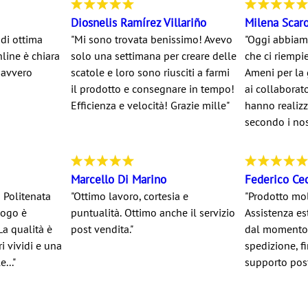
Diosnelis Ramírez Villariño
Milena Scar
di ottima
"Mi sono trovata benissimo! Avevo
"Oggi abbiam
nline è chiara
solo una settimana per creare delle
che ci riempie
 davvero
scatole e loro sono riusciti a farmi
Ameni per la
il prodotto e consegnare in tempo!
ai collaborat
Efficienza e velocità! Grazie mille"
hanno realizz
secondo i nost
Marcello Di Marino
Federico Ce
 Politenata
"Ottimo lavoro, cortesia e
"Prodotto mol
logo è
puntualità. Ottimo anche il servizio
Assistenza es
La qualità è
post vendita."
dal momento d
i vividi e una
spedizione, f
..."
supporto post