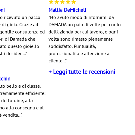
oni
Mattia DeMicheli
o ricevuto un pacco
"Ho avuto modo di rifornirmi da
 di gioia. Grazie ad
DAMADA un paio di volte per conto
 gentile consulenza ed
dell’azienda per cui lavoro, e ogni
ori di Damada che
volta sono rimasto pienamente
ato questo gioiello
soddisfatto. Puntualità,
ri desideri..."
professionalità e attenzione al
cliente..."
+ Leggi tutte le recensioni
cchin
to bello e di classe.
tremamente efficiente:
ell'ordine, alla
ino alla consegna e al
-vendita..."