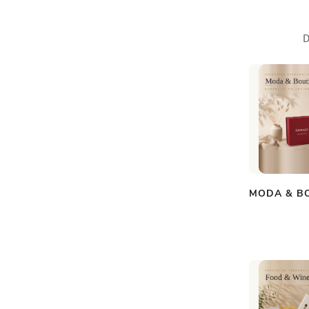
D
MODA & B