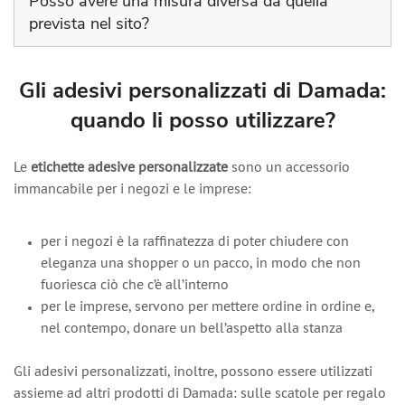
Posso avere una misura diversa da quella
prevista nel sito?
Come la maggior parte dei nostri prodotti
personalizzabili, anche questo prodotto è possibile
Gli adesivi personalizzati di Damada:
averlo su misura.
quando li posso utilizzare?
Le
etichette adesive personalizzate
sono un accessorio
immancabile per i negozi e le imprese:
per i negozi è la raffinatezza di poter chiudere con
eleganza una shopper o un pacco, in modo che non
fuoriesca ciò che c’è all’interno
per le imprese, servono per mettere ordine in ordine e,
nel contempo, donare un bell’aspetto alla stanza
Gli adesivi personalizzati, inoltre, possono essere utilizzati
assieme ad altri prodotti di Damada: sulle scatole per regalo