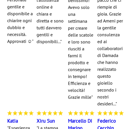
Personale
l’assistenza
pacco che ci
benissimo!
gentile e
online è
riempie di
Avevo solo
disponibile a
chiara e
gioia. Grazie
una
chiarire ogni
diretta e sono
ad Ameni per
settimana
dubbio e
tutti davvero
la gentile
per creare
necessità.
gentili e
consulenza
delle scatole
Approvati ☺️"
disponibili..."
ed ai
e loro sono
collaboratori
riusciti a
di Damada
farmi il
che hanno
prodotto e
realizzato
consegnare
questo
in tempo!
gioiello
Efficienza e
secondo i
velocità!
nostri
Grazie mille"
desideri..."
Katia
Xiru Sun
Marcello Di
Federico
"Esperienza
"La stampa
Marino
Cecchin