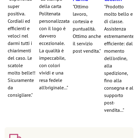
super
della carta
"Ottimo
"Prodotto
positiva.
Politenata
lavoro,
molto bello e
Cordiali ed
personalizzata
cortesia e
di classe.
efficienti e
con il logo è
puntualità.
Assistenza
veloci nel
davvero
Ottimo anche
estremamente
darmi tutti i
eccezionale.
il servizio
efficiente: dal
chiarimenti
La qualità è
post vendita."
momento
del caso. Le
impeccabile,
dell'ordine,
scatole
con colori
alla
molto belle!!
vividi e una
spedizione,
Sicuramente
resa fedele
fino alla
da
all’originale..."
consegna e al
consigliare."
supporto
post-
vendita..."